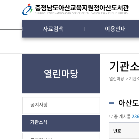
콘텐츠 바로가기
자료검색
이용안내
기관
열린마당
열린마당
>
기관
아산도
공지사항
총 게시물
28
기관소식
번호