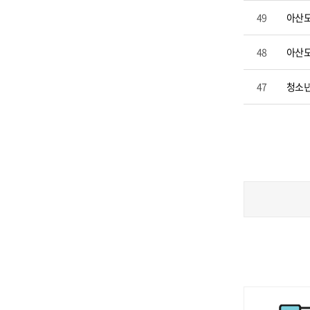
49
아산도
48
아산도
47
청소년