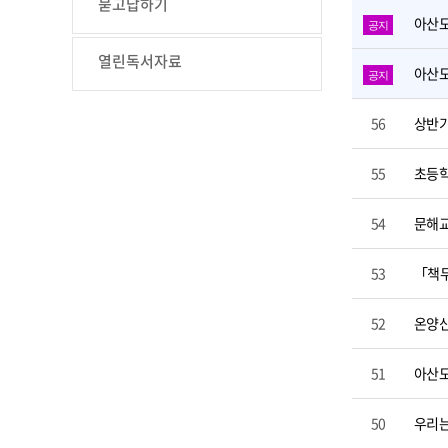
묻고답하기
아산도
공지
열린독서자료
아산도
공지
56
상반기
55
초등학
54
문해교
53
「책두
52
온양신
51
아산도
50
우리는